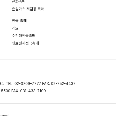
산화촉매
온실가스 저감용 촉매
전극 촉매
개요
수전해전극촉매
연료전지전극촉매
EL. 02-3709-7777 FAX. 02-752-4437
500 FAX. 031-433-7100
erved