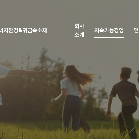
회사
너지환경&귀금속소재
지속가능경영
인
소개