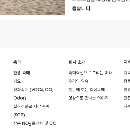
돕습니다.
촉매
회사 소개
지
환경 촉매
촉매혁신으로 그리는 미래
지
개요
우리의 약속
컴
산화촉매 (VOCs, CO,
한눈에 보는 희성촉매
환
Odor)
영상으로 만나는 이야기
안전
질소산화물 저감 촉매
지
(SCR)
상온 NO
흡착제 및 CO
2