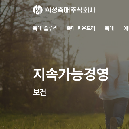
촉매 솔루션
촉매 파운드리
촉매
에
지속가능경영
보건