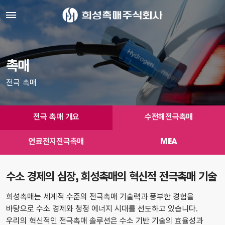
촉매
전극 촉매
전극 촉매 개요
수전해전극촉매
연료전지전극촉매
MEA
수소 경제의 심장, 희성촉매의 혁신적 전극촉매 기술
희성촉매는 세계적 수준의 전극촉매 기술력과 풍부한 경험을
바탕으로 수소 경제와 청정 에너지 시대를 선도하고 있습니다.
우리의 혁신적인 전극촉매 솔루션은 수소 기반 기술의 효율성과