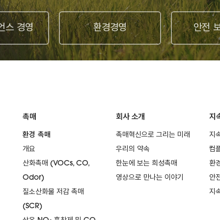
언스 경영
환경경영
안전 
촉매
회사 소개
지
환경 촉매
촉매혁신으로 그리는 미래
지
개요
우리의 약속
컴
산화촉매 (VOCs, CO,
한눈에 보는 희성촉매
환
Odor)
영상으로 만나는 이야기
안전
질소산화물 저감 촉매
지
(SCR)