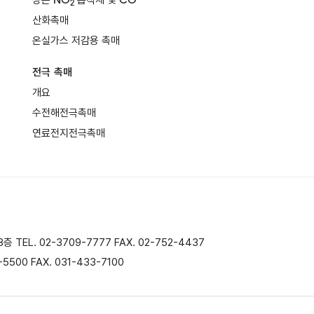
상온 NO
흡착제 및 CO
2
산화촉매
온실가스 저감용 촉매
전극 촉매
개요
수전해전극촉매
연료전지전극촉매
EL. 02-3709-7777 FAX. 02-752-4437
500 FAX. 031-433-7100