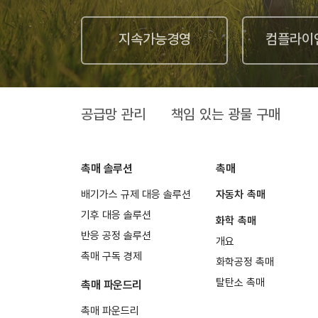
지속가능경영
컴플라이
공급망 관리
책임 있는 광물 구매
촉매 솔루션
촉매
배기가스 규제 대응 솔루션
자동차 촉매
기후 대응 솔루션
화학 촉매
반응 공정 솔루션
개요
촉매 구독 경제
화학공정 촉매
탈탄소 촉매
촉매 파운드리
촉매 파운드리