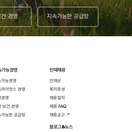
보건 경영
지속가능한 공급망
속가능경영
인재채용
속가능경영
인재상
플라이언스 경영
복리후생
경경영
채용절차
 보건 경영
채용 FAQ
속가능한 공급망
채용공고 ↗
블로그&뉴스