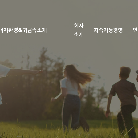
회사
너지환경&귀금속소재
지속가능경영
인
소개