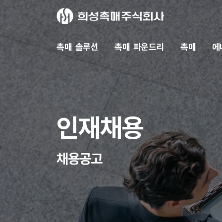
촉매 솔루션
촉매 파운드리
촉매
에
인재채용
채용공고