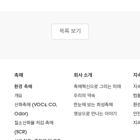
목록 보기
촉매
회사 소개
지
환경 촉매
촉매혁신으로 그리는 미래
지
개요
우리의 약속
컴
산화촉매 (VOCs, CO,
한눈에 보는 희성촉매
환
Odor)
영상으로 만나는 이야기
안전
질소산화물 저감 촉매
지
(SCR)