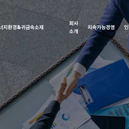
회사
너지환경&귀금속소재
지속가능경영
인
소개