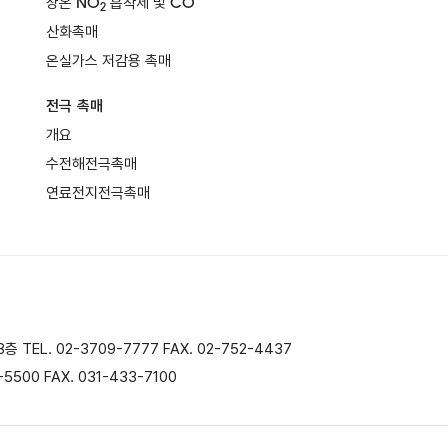
상온 NO
흡착제 및 CO
2
산화촉매
온실가스 저감용 촉매
전극 촉매
개요
수전해전극촉매
연료전지전극촉매
EL. 02-3709-7777 FAX. 02-752-4437
500 FAX. 031-433-7100